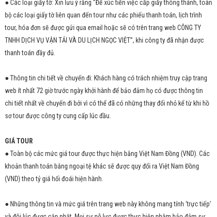
● Các loại giấy tờ: Xin lưu ý rằng “Để xúc tiến việc cấp giấy thông thành, toàn
bộ các loại giấy tờ liên quan đến tour như các phiếu thanh toán, lịch trình
tour, hóa đơn sẽ được gửi qua email hoặc sẽ có trên trang web CÔNG TY
TNHH DỊCH VỤ VẬN TẢI VÀ DU LỊCH NGỌC VIỆT”, khi công ty đã nhận được
thanh toán đầy đủ.
● Thông tin chi tiết về chuyến đi: Khách hàng có trách nhiệm truy cập trang
web ít nhất 72 giờ trước ngày khởi hành để bảo đảm họ có được thông tin
chi tiết nhất về chuyến đi bởi vì có thể đã có những thay đổi nhỏ kể từ khi hồ
sơ tour được công ty cung cấp lúc đầu.
GIÁ TOUR
● Toàn bộ các mức giá tour được thực hiện bằng Việt Nam Đồng (VND). Các
khoản thanh toán bằng ngoại tệ khác sẽ được quy đổi ra Việt Nam Đồng
(VND) theo tỷ giá hối đoái hiện hành.
● Những thông tin và mức giá trên trang web này không mang tính ‘trực tiếp’
và đôi lúc được cập nhật. Mọi sự nỗ lực được thực hiện nhằm bảo đảm sự