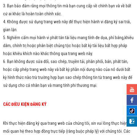
3. Bạn bảo đảm rằng mọi thông tin mà bạn cung cấp về chính bạn và về bất
cứ ai khác là hoàn toàn chính xác.
4. Không được sử dụng trang web này để thực hiện hành vi đăng ký sai trái,
gian lận.
5. Nghiêm cấm mọi hành vi phát tán tài liệu mang tính đe dọa, phỉ báng,khiêu
dâm, chính trị hoặc phân biệt chủng tộc hoặc bất kỳ tài liệu bất hợp pháp
hoặc khiêu khích nào khác thông qua trang web này.
6. Bạn không được sửa đổi, sao chép, truyền tải, phân phối, bán, phát tán,
hoặc cấp phép trang web này và bất kỳ phần nội dung nào của nó dưới bất
kỳ hình thức nào trừ trường hợp bạn sao chép thông tin từ trang web này để
sử dụng cho cá nhân bạn và mang tính phi thương mại.
CÁC ĐIỀU KIỆN ĐĂNG KÝ
Khi thực hiện đăng ký qua trang web của chúng tôi, xin vui lòng thực hiện
mối quan hệ theo hợp đồng trực tiếp (ràng buộc pháp lý) với chúng tôi. Các