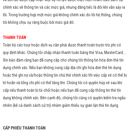
chính xác về thông tin và các mức giá, nhưng đáng tiếc là đôi khi vẫn xảy ra
lỗi. Trong trường hợp một mức giá không chính xác do lỗi hệ thống, chúng
tôi không chịu sự ràng buộc bởi mức giá đó.
THANH TOÁN
Toàn bộ các tour hoặc dịch vụ cần phải được thanh toán trước trừ phi có
quy định khác. Chúng tôi chấp nhận thanh toán bằng thẻ Visa, MasterCard….
Xin bảo đảm rằng bạn đã cung cấp cho chúng tôi thông tin hóa đơn thẻ tín
dụng chính xác. Nếu bạn không cung cấp địa chỉ ghi hóa đơn thẻ tín dụng
hoặc thẻ ghi nợ và/hoặc thông tin chủ thẻ chính xác thì việc cấp vé có thể bị
trì hoãn và tổng chi phí có thể tăng lên. Chúng tôi có quyền hủy vé sau khi
cấp nếu thanh toán bị từ chối hoặc nếu bạn đã cung cấp thông tin thẻ tín
dụng không chính xác. Bên cạnh đó, chúng tôi cũng có quyền kiểm tra ngẫu
nhiên (kể cả danh sách cử tri) nhằm giảm thiểu sự gian lận thẻ tín dụng.
CẤP PHIẾU THANH TOÁN