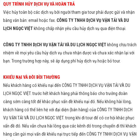
QUY TRÌNH HỦY DỊCH VỤ VÀ HOÀN TRẢ
Việc hủy toàn bộ các dịch vụ bởi người tham gia tour phải được gửi và nhận
bằng văn bản: email hoặc fax.
CÔNG TY TNHH DỊCH VỤ VẬN TẢI VÀ DU
LỊCH NGỌC VIỆT
không chấp nhận yêu cầu hủy dịch vụ qua điện thoại.
CÔNG TY TNHH DỊCH VỤ VẬN TẢI VÀ DU LỊCH NGỌC VIỆT
không chịu trách
nhiệm về mọi yêu cầu hủy dịch vụ chưa nhận được và chưa xác nhận lại với
bạn. Trong trường hợp này, sẽ áp dụng phí hủy dịch vụ hoặc bỏ tour.
KHIẾU NẠI VÀ ĐÒI BỒI THƯỜNG
Nếu khách hàng có khiếu nại đến CÔNG TY TNHH DỊCH VỤ VẬN TẢI VÀ DU
LỊCH NGỌC VIỆT. trước hết khách hàng phải thông báo cho trưởng đoàn
càng sớm càng tốt để khắc phục vấn đề khiếu nại đó. Nếu không hài lòng,
khách hàng có thể liên hệ với đại diện (bán hàng) của CÔNG TY TNHH DỊCH
VỤ VẬN TẢI VÀ DU LỊCH NGỌC VIỆT. trong khi đi tour để có cơ hội khắc phục
vấn đề đó. Nếu vẫn chưa hài lòng qua các kênh đó trong chuyến đi thì khách
hàng cần gửi mọi vấn đề khiếu nại trực tiếp đến CÔNG TY TNHH DỊCH VỤ VẬN