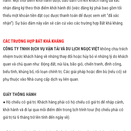
hành. Một thời điểm khởi hành được bảo đảm chỉ khi khách hàng đã xác
nhận đăng ký theo thời điểm khởi hành đó (việc đăng ký phải bao gồm tối
thiểu một khoản tiền đặt cọc được thanh toán để được xem xét “đã xác
nhận”). Sự bảo đảm này vẫn sẽ căn cứ vào các trường hợp Bất khả kháng.
CÁC TRƯỜNG HỢP BẤT KHẢ KHÁNG
CÔNG TY TNHH DỊCH VỤ VẬN TẢI VÀ DU LỊCH NGỌC VIỆT
không chịu trách
nhiệm trước khách hàng về những thay đổi hoặc hủy bỏ vì những lý do khách
quan và chủ quan như: Động đất, núi lửa, bão gió, chiến tranh, đình công,
biểu tình, khủng bố, rối loạn chính trị..Các giải pháp hoặc đền bù (nếu có) sẽ
phụ thuộc vào Nhà cung cấp dịch vụ liên quan.
GIẤY THÔNG HÀNH
● Hộ chiếu có giá trị: Khách hàng phải có hộ chiếu có giá trị để nhập cảnh,
khởi hành và đi lại qua mỗi điểm đến trong lịch trình tour (hộ chiếu phải có
giá trị từ 6 tháng trở lên tính đến ngày về).