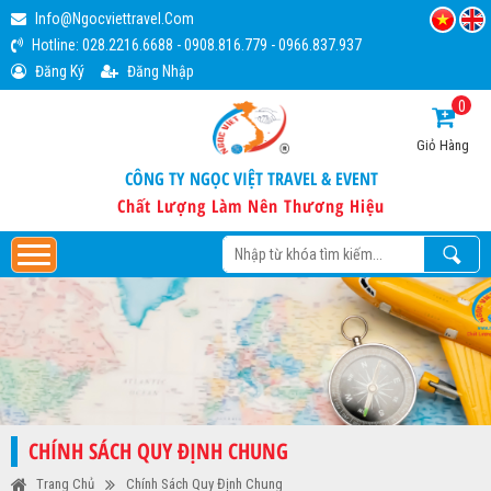
Info@ngocviettravel.com
Hotline:
028.2216.6688
-
0908.816.779
-
0966.837.937
Đăng Ký
Đăng Nhập
0
Giỏ Hàng
CÔNG TY NGỌC VIỆT TRAVEL & EVENT
Chất Lượng Làm Nên Thương Hiệu
CHÍNH SÁCH QUY ĐỊNH CHUNG
Trang Chủ
Chính Sách Quy Định Chung