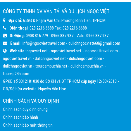
CÔNG TY TNHH DV VẬN TẢI VÀ DU LỊCH NGỌC VIỆT
Địa chỉ:
658G Đ.Phạm Văn Chí, Phường Bình Tiên, TP.HCM
Điện thoại
:
028.2216.6688
Fax:
028.2216.6688
Di Động:
0908.816.779
-
0966.837.937
- Zalo:
0966.837.937
Email:
info@ngocviettravel.com
-
dulichngocviet668@gmail.com
Website:
ngocviet.net
-
ngocviettravel.net
-
ngocviettravel.com
-
ngocviettravel.vn
-
dulichngocviet.net
-
dulichngocviet.com
-
dulichngocviet.vn
-
tourcampuchia.net
-
dulichcampuchia.vn
-
tourvip24h.com
GPKD số 0312181030 do Sở KH và ĐT TP.HCM cấp ngày 12/03/2013 -
GĐ/Sở hữu website: Nguyễn Văn Học
CHÍNH SÁCH VÀ QUY ĐỊNH
Chính sách quy định chung
Chính sách bảo hành
Chính sách bảo mật thông tin