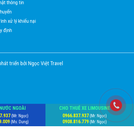
ật thông tin
chuyển
ình xử lý khiếu nại
y định
phát triển bởi
Ngọc Việt Travel
NƯỚC NGOÀI
CHO THUÊ XE LIMOUSINE
7.937
0966.837.937
(Mr: Ngọc)
(Mr: Ngọc)
9.009
0908.816.779
(Ms: Dung)
(Mr: Ngọc)