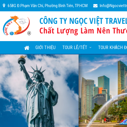
658G Đ.Phạm Văn Chí, Phường Bình Tiên, TP.HCM
Info@ngocviett
CÔNG TY NGỌC VIỆT TRAVE
Chất Lượng Làm Nên Thư
GIỚI THIỆU
TOUR LỄ/TẾT
TOUR KHÁCH Đ