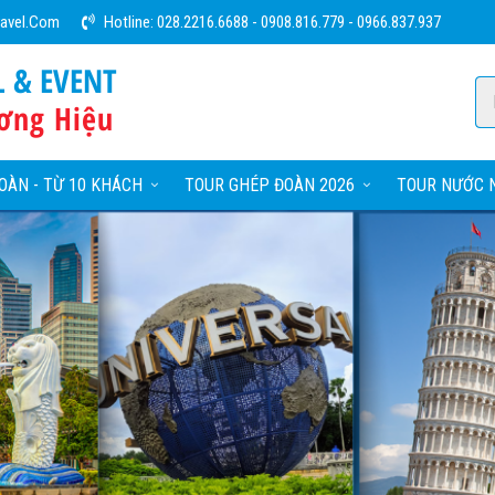
ravel.com
Hotline:
028.2216.6688
-
0908.816.779
-
0966.837.937
L & EVENT
ơng Hiệu
OÀN - TỪ 10 KHÁCH
TOUR GHÉP ĐOÀN 2026
TOUR NƯỚC N