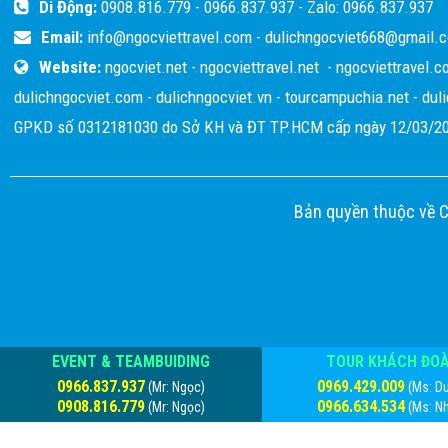
Di Động:
0908.816.779
-
0966.837.937
- Zalo:
0966.837.937
cũng hết
Email:
info@ngocviettravel.com
-
dulichngocviet668@gmail.
Travel, h
Website:
ngocviet.net
-
ngocviettravel.net
-
ngocviettravel.c
các bạn.
dulichngocviet.com
-
dulichngocviet.vn
-
tourcampuchia.net
-
dul
GPKD số 0312181030 do Sở KH và ĐT TP.HCM cấp ngày 12/03/20
Bản quyền thuộc về 
EVENT & TEAMBUIDING
TOUR KHÁCH ĐO
0966.837.937
0969.429.009
(Mr: Ngọc)
(Ms: D
0908.816.779
0966.634.534
(Mr: Ngọc)
(Ms: N