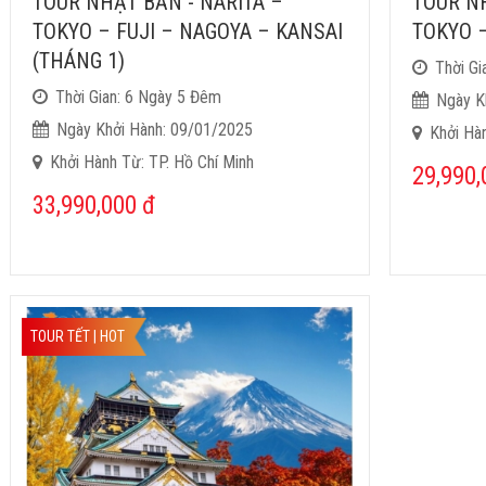
TOUR NHẬT BẢN - NARITA –
TOUR NH
TOKYO – FUJI – NAGOYA – KANSAI
TOKYO –
(THÁNG 1)
Thời G
Thời Gian: 6 Ngày 5 Đêm
Ngày K
Ngày Khởi Hành: 09/01/2025
Khởi Hà
Khởi Hành Từ: TP. Hồ Chí Minh
29,990
33,990,000
đ
TOUR TẾT | HOT