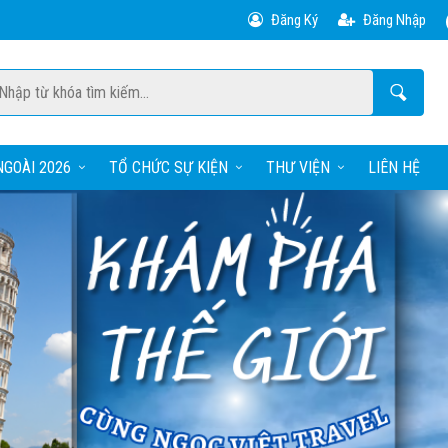
Đăng Ký
Đăng Nhập
GOÀI 2026
TỔ CHỨC SỰ KIỆN
THƯ VIỆN
LIÊN HỆ