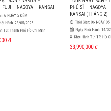
ẬT BẢN - NARITA –
TOUR NHẬT BẢN - T
 FUJI – NAGOYA – KANSAI
PHÚ SĨ – NAGOYA –
KANSAI (THÁNG 2)
ian: 6 NGÀY 5 ĐÊM
Thời Gian: 06 NGÀY 0
hởi Hành: 23/05/2025
Ngày Khởi Hành: 14/0
nh Từ: Thành Phố Hồ Chí Minh
Khởi Hành Từ: TP. HỒ 
,000
đ
33,990,000
đ