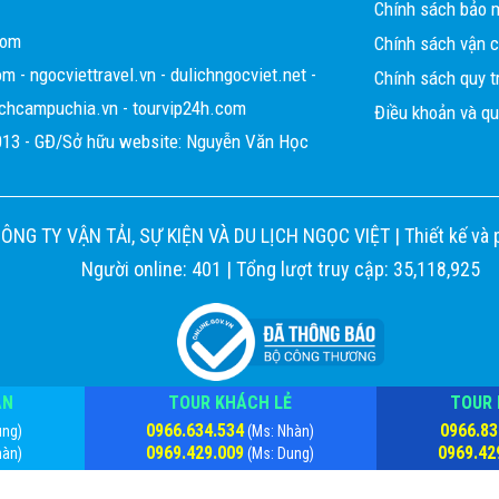
Chính sách bảo m
 sức đáng yêu. Cảm ơn Ngọc Việt
com
Chính sách vận 
ẹn một ngày không xa sẽ gặp lại
om
-
ngocviettravel.vn
-
dulichngocviet.net
-
Chính sách quy tr
ichcampuchia.vn
-
tourvip24h.com
Điều khoản và qu
13 - GĐ/Sở hữu website: Nguyễn Văn Học
CÔNG TY VẬN TẢI, SỰ KIỆN VÀ DU LỊCH NGỌC VIỆT |
Thiết kế và 
Người online: 401 | Tổng lượt truy cập: 35,118,925
ÀN
TOUR KHÁCH LẺ
TOUR 
0966.634.534
0966.83
ung)
(Ms: Nhàn)
0969.429.009
0969.42
hàn)
(Ms: Dung)