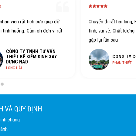
ch cực giúp đỡ
Chuyến đi rất hài lòng, HDV hỗ trợ nhiệ
ảm ơn đơn vị rất
tình, vui vẻ. Chất lượng ăn ngủ nghỉ tốt
gặp lại lần sau
NHH TƯ VẤN
ỂM ĐỊNH XÂY
CÔNG TY CỔ PHẦN TOPCV
PHAN THIẾT
H VÀ QUY ĐỊNH
định chung
hành