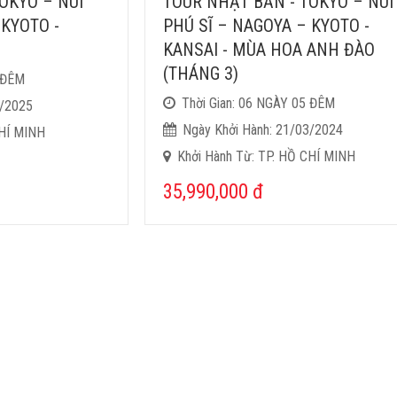
OKYO – NÚI
TOUR NHẬT BẢN - TOKYO – NÚI
 KYOTO -
PHÚ SĨ – NAGOYA – KYOTO -
KANSAI - MÙA HOA ANH ĐÀO
(THÁNG 3)
5 ĐÊM
Thời Gian: 06 NGÀY 05 ĐÊM
2/2025
Ngày Khởi Hành: 21/03/2024
CHÍ MINH
Khởi Hành Từ: TP. HỒ CHÍ MINH
35,990,000
đ