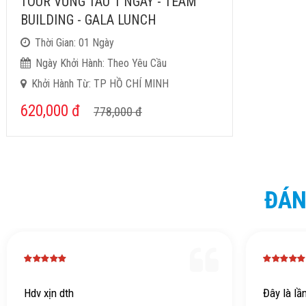
TOUR VŨNG TÀU 1 NGÀY - TEAM
BUILDING - GALA LUNCH
Thời Gian: 01 Ngày
Ngày Khởi Hành: Theo Yêu Cầu
Khởi Hành Từ: TP HỒ CHÍ MINH
620,000
đ
778,000
đ
ĐÁN
Hdv xịn dth
Đây là lầ