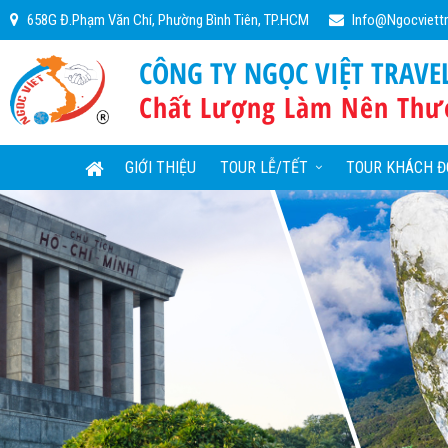
658G Đ.Phạm Văn Chí, Phường Bình Tiên, TP.HCM
Info@ngocviett
CÔNG TY NGỌC VIỆT TRAVE
Chất Lượng Làm Nên Thư
GIỚI THIỆU
TOUR LỄ/TẾT
TOUR KHÁCH Đ