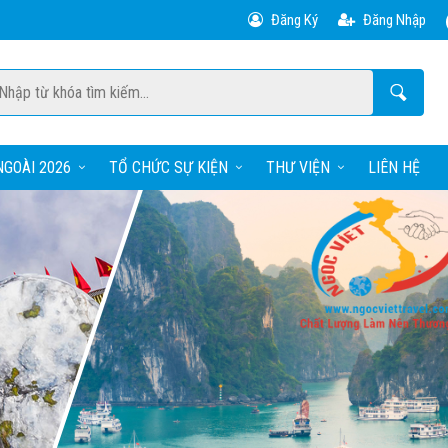
Đăng Ký
Đăng Nhập
GOÀI 2026
TỔ CHỨC SỰ KIỆN
THƯ VIỆN
LIÊN HỆ