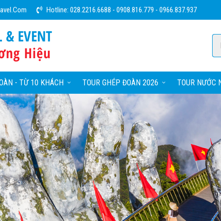
ravel.com
Hotline:
028.2216.6688
-
0908.816.779
-
0966.837.937
L & EVENT
ơng Hiệu
OÀN - TỪ 10 KHÁCH
TOUR GHÉP ĐOÀN 2026
TOUR NƯỚC N