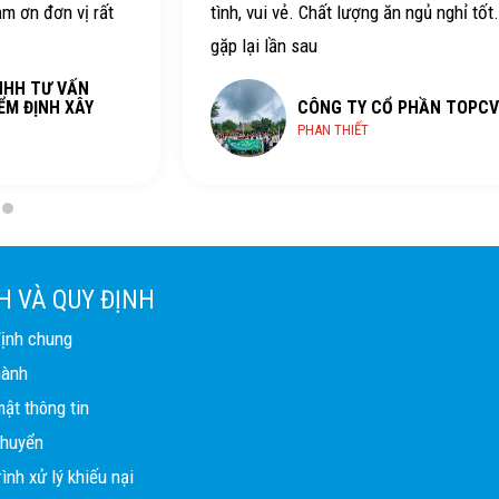
ảm ơn đơn vị rất
tình, vui vẻ. Chất lượng ăn ngủ nghỉ tốt
gặp lại lần sau
NHH TƯ VẤN
ỂM ĐỊNH XÂY
CÔNG TY CỔ PHẦN TOPCV
PHAN THIẾT
H VÀ QUY ĐỊNH
định chung
hành
ật thông tin
chuyển
ình xử lý khiếu nại