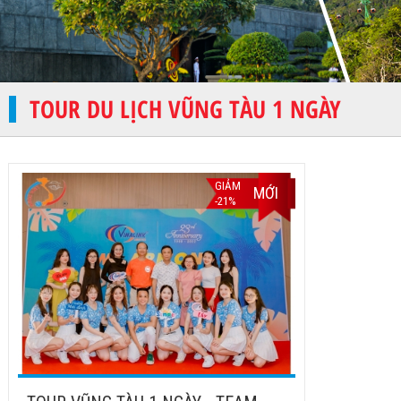
TOUR DU LỊCH VŨNG TÀU 1 NGÀY
GIẢM
MỚI
-21%